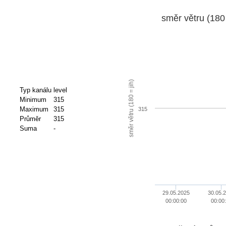
směr větru (180 
směr větru (180 = jih)
Typ kanálu
level
Minimum
315
Maximum
315
315
Průměr
315
Suma
-
29.05.2025
30.05.
00:00:00
00:00