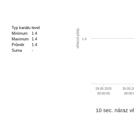
Typ kanálu
level
vlhkost půdy
Minimum
1.4
Maximum
1.4
1.4
Průměr
1.4
Suma
-
29.05.2025
30.05.2
00:00:00
00:00:
10 sec. náraz v