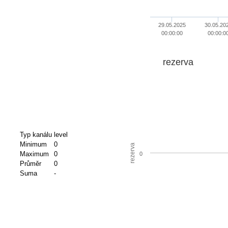
29.05.2025
30.05.20
00:00:00
00:00:0
rezerva
Typ kanálu
level
Minimum
0
rezerva
Maximum
0
0
Průměr
0
Suma
-