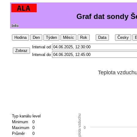
Graf dat sondy Š
Hodina
Den
Týden
Měsíc
Rok
Data
Česky
E
Interval od
Zobraz
Interval do
Teplota vzduch
Teplota vzduchu
Typ kanálu
level
Minimum
0
Maximum
0
0
Průměr
0