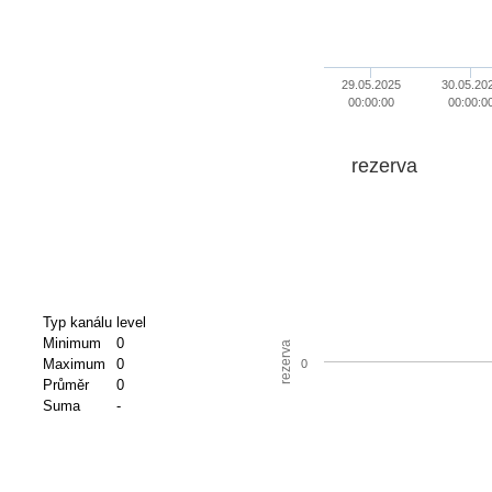
29.05.2025
30.05.20
00:00:00
00:00:0
rezerva
Typ kanálu
level
Minimum
0
rezerva
Maximum
0
0
Průměr
0
Suma
-