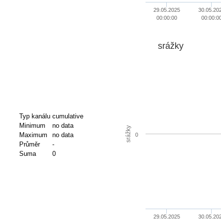
29.05.2025
30.05.20
00:00:00
00:00:0
srážky
Typ kanálu
cumulative
Minimum
no data
srážky
Maximum
no data
0
Průměr
-
Suma
0
29.05.2025
30.05.20