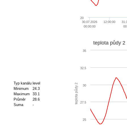
20
30.07.2026
12:00:00
31.
00:00:00
00
teplota půdy 2
35
32.5
Typ kanálu
level
teplota půdy 2
30
Minimum
24.3
Maximum
33.1
Průměr
28.6
27.5
Suma
-
25