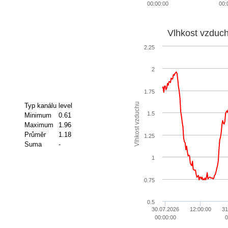
00:00:00
00:
Vlhkost vzduc
2.25
2
1.75
Vlhkost vzduchu
Typ kanálu
level
1.5
Minimum
0.61
Maximum
1.96
Průměr
1.18
1.25
Suma
-
1
0.75
0.5
30.07.2026
12:00:00
31
00:00:00
0