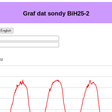
Graf dat sondy BiH25-2
English
hu