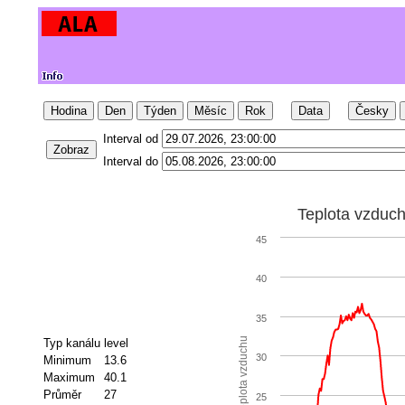
Hodina
Den
Týden
Měsíc
Rok
Data
Česky
Interval od
Zobraz
Interval do
Teplota vzduc
45
40
35
Teplota vzduchu
Typ kanálu
level
30
Minimum
13.6
Maximum
40.1
Průměr
27
25