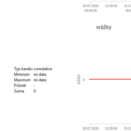
30.07.2026
12:00:00
31.0
00:00:00
00:
srážky
Typ kanálu
cumulative
Minimum
no data
srážky
Maximum
no data
0
Průměr
-
Suma
0
30.07.2026
12:00:00
31.0