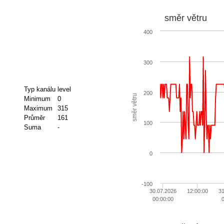
směr větru
400
300
Typ kanálu
level
200
směr větru
Minimum
0
Maximum
315
Průměr
161
100
Suma
-
0
-100
30.07.2026
12:00:00
31
00:00:00