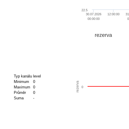
22.5
30.07.2026
12:00:00
31
00:00:00
0
rezerva
Typ kanálu
level
Minimum
0
rezerva
Maximum
0
0
Průměr
0
Suma
-