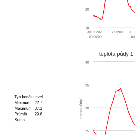
20
10
30.07.2026
12:00:00
31.
00:00:00
00
teplota půdy 1
40
35
Typ kanálu
level
teplota půdy 1
Minimum
22.7
Maximum
37.1
30
Průměr
29.8
Suma
-
25