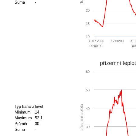
Suma
-
20
15
10
30.07.2026
12:00:00
31.
00:00:00
00
přízemní teplo
60
50
přízemní teplota
Typ kanálu
level
40
Minimum
14
Maximum
52.1
Průměr
30
30
Suma
-