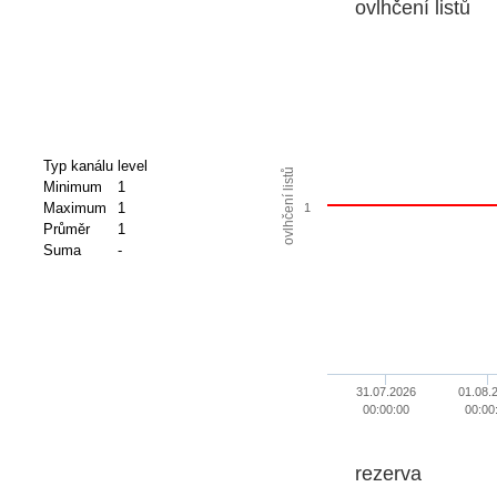
ovlhčení listů
Typ kanálu
level
ovlhčení listů
Minimum
1
Maximum
1
1
Průměr
1
Suma
-
31.07.2026
01.08.
00:00:00
00:00
rezerva