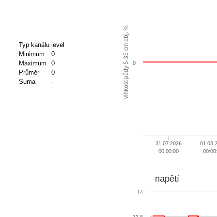
vlhkost půdy 5-35 cm obj. %
Typ kanálu
level
Minimum
0
Maximum
0
0
Průměr
0
Suma
-
31.07.2026
01.08.
00:00:00
00:00
napětí
14
13.8