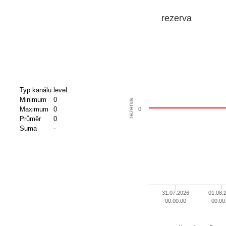
rezerva
Typ kanálu
level
Minimum
0
rezerva
Maximum
0
0
Průměr
0
Suma
-
31.07.2026
01.08.
00:00:00
00:00