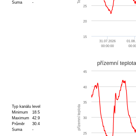
Suma
-
25
20
15
31.07.2026
01.08
00:00:00
00:0
přízemní teplot
45
40
35
přízemní teplota
Typ kanálu
level
Minimum
18.5
Maximum
42.9
30
Průměr
30.4
Suma
-
25