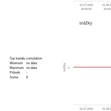
31.07.2026
01.08.
00:00:00
00:00
srážky
Typ kanálu
cumulative
Minimum
no data
srážky
Maximum
no data
0
Průměr
-
Suma
0
31.07.2026
01.08.