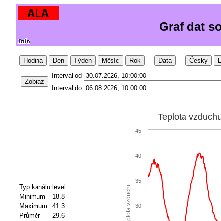
Graf dat so
Hodina
Den
Týden
Měsíc
Rok
Data
Česky
E
Interval od
Zobraz
Interval do
Teplota vzduch
45
40
35
Teplota vzduchu
Typ kanálu
level
Minimum
18.8
Maximum
41.3
30
Průměr
29.6