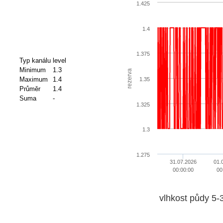
1.425
1.4
1.375
Typ kanálu
level
Minimum
1.3
rezerva
Maximum
1.4
1.35
Průměr
1.4
Suma
-
1.325
1.3
1.275
31.07.2026
01.
00:00:00
00
vlhkost půdy 5-