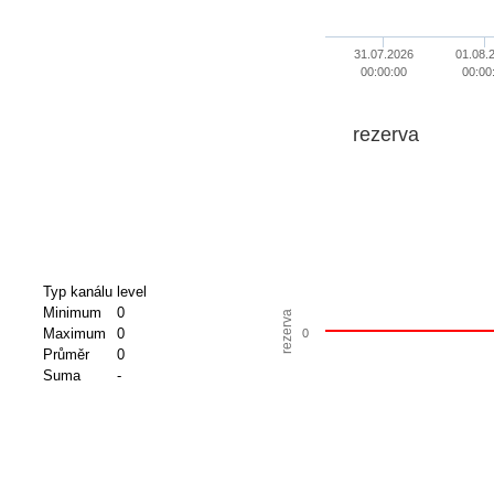
31.07.2026
01.08.
00:00:00
00:00
rezerva
Typ kanálu
level
Minimum
0
rezerva
Maximum
0
0
Průměr
0
Suma
-