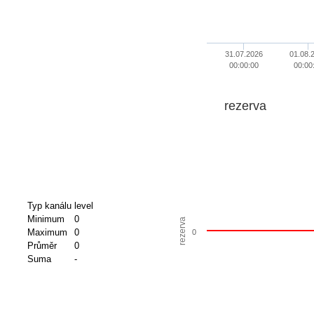
31.07.2026
01.08.
00:00:00
00:00
rezerva
Typ kanálu
level
Minimum
0
rezerva
Maximum
0
0
Průměr
0
Suma
-