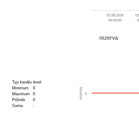
02.08.2026
03
00:00:00
0
rezerva
Typ kanálu
level
Minimum
0
rezerva
Maximum
0
0
Průměr
0
Suma
-