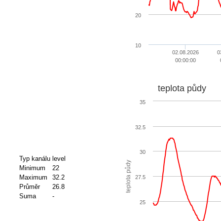
20
10
02.08.2026
0
00:00:00
teplota půdy
35
32.5
30
Typ kanálu
level
teplota půdy
Minimum
22
Maximum
32.2
27.5
Průměr
26.8
Suma
-
25