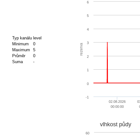
6
5
4
Typ kanálu
level
3
Minimum
0
rezerva
Maximum
5
Průměr
0
2
Suma
-
1
0
-1
02.08.2026
0
00:00:00
vlhkost půdy
60