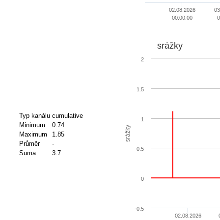
02.08.2026
03
00:00:00
0
srážky
2
1.5
Typ kanálu
cumulative
1
Minimum
0.74
srážky
Maximum
1.85
Průměr
-
0.5
Suma
3.7
0
-0.5
02.08.2026