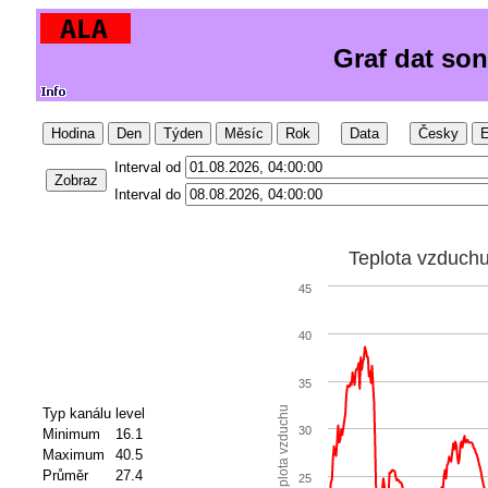
Graf dat so
Hodina
Den
Týden
Měsíc
Rok
Data
Česky
E
Interval od
Zobraz
Interval do
Teplota vzduch
45
40
35
Teplota vzduchu
Typ kanálu
level
30
Minimum
16.1
Maximum
40.5
Průměr
27.4
25