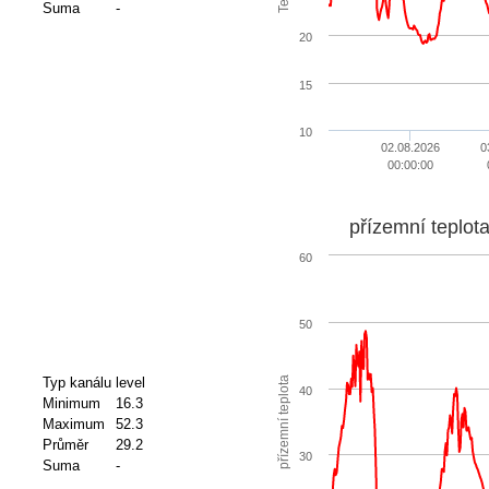
Suma
-
20
15
10
02.08.2026
0
00:00:00
přízemní teplot
60
50
přízemní teplota
Typ kanálu
level
40
Minimum
16.3
Maximum
52.3
Průměr
29.2
30
Suma
-