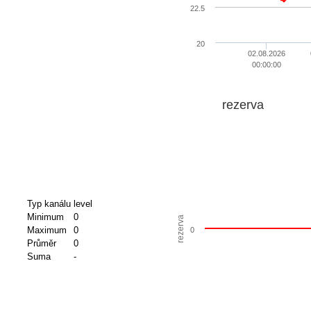
22.5
20
02.08.2026
00:00:00
rezerva
Typ kanálu
level
Minimum
0
rezerva
Maximum
0
0
Průměr
0
Suma
-