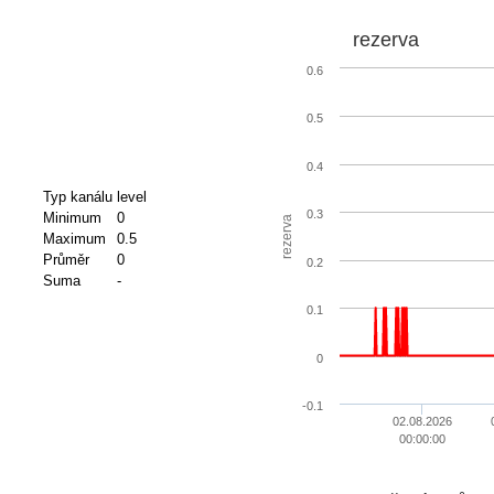
rezerva
0.6
0.5
0.4
Typ kanálu
level
0.3
Minimum
0
rezerva
Maximum
0.5
Průměr
0
0.2
Suma
-
0.1
0
-0.1
02.08.2026
00:00:00