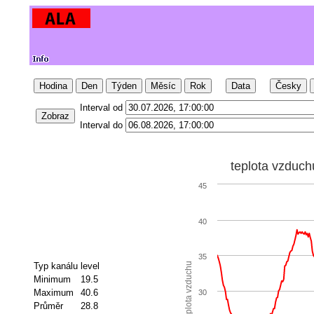
Hodina
Den
Týden
Měsíc
Rok
Data
Česky
Interval od
Zobraz
Interval do
teplota vzduch
45
40
35
Typ kanálu
level
teplota vzduchu
Minimum
19.5
Maximum
40.6
30
Průměr
28.8