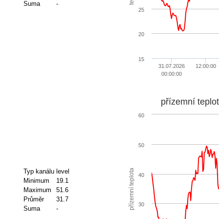
Suma
-
25
20
15
31.07.2026
12:00:00
00:00:00
přízemní teplo
60
50
přízemní teplota
Typ kanálu
level
40
Minimum
19.1
Maximum
51.6
Průměr
31.7
30
Suma
-