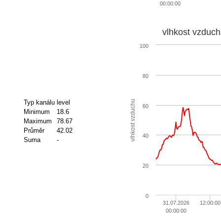
00:00:00
vlhkost vzduch
100
80
vlhkost vzduchu
Typ kanálu
level
60
Minimum
18.6
Maximum
78.67
Průměr
42.02
40
Suma
-
20
0
31.07.2026
12:00:00
00:00:00