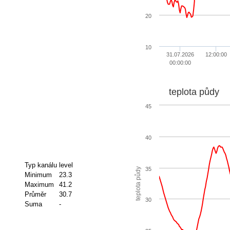
20
10
31.07.2026
12:00:00
00:00:00
teplota půdy
45
40
Typ kanálu
level
35
teplota půdy
Minimum
23.3
Maximum
41.2
Průměr
30.7
30
Suma
-