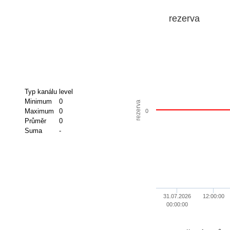
rezerva
Typ kanálu
level
Minimum
0
rezerva
Maximum
0
0
Průměr
0
Suma
-
31.07.2026
12:00:00
00:00:00