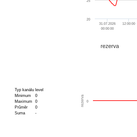
25
20
31.07.2026
12:00:00
00:00:00
rezerva
Typ kanálu
level
Minimum
0
rezerva
Maximum
0
0
Průměr
0
Suma
-