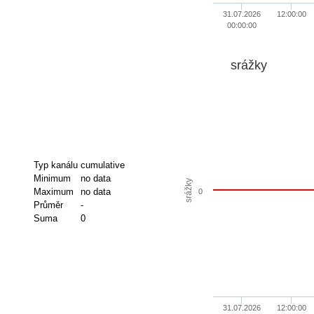
31.07.2026
12:00:00
00:00:00
srážky
Typ kanálu
cumulative
Minimum
no data
srážky
Maximum
no data
0
Průměr
-
Suma
0
31.07.2026
12:00:00