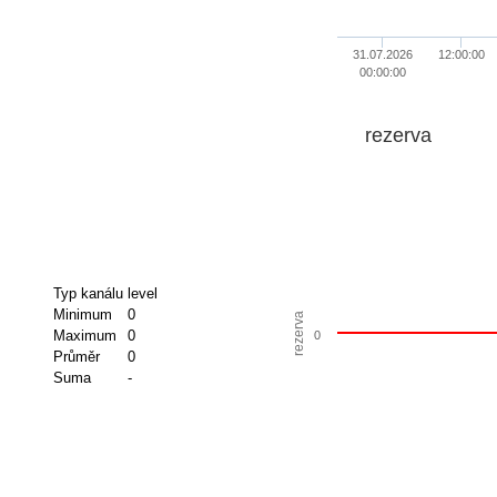
31.07.2026
12:00:00
00:00:00
rezerva
Typ kanálu
level
Minimum
0
rezerva
Maximum
0
0
Průměr
0
Suma
-