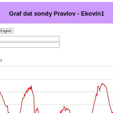
Graf dat sondy Pravlov - Ekovín1
English
u