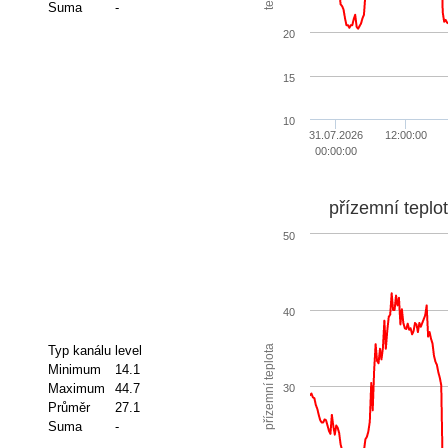
Suma
-
20
15
10
31.07.2026
12:00:00
00:00:00
přízemní teplo
50
40
přízemní teplota
Typ kanálu
level
Minimum
14.1
Maximum
44.7
30
Průměr
27.1
Suma
-