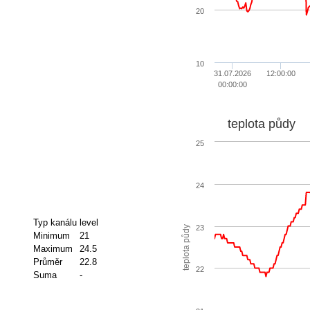
20
10
31.07.2026
12:00:00
00:00:00
teplota půdy
25
24
Typ kanálu
level
23
teplota půdy
Minimum
21
Maximum
24.5
Průměr
22.8
22
Suma
-