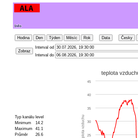
Hodina
Den
Týden
Měsíc
Rok
Data
Česky
Interval od
Zobraz
Interval do
teplota vzduch
45
40
35
Typ kanálu
level
teplota vzduchu
30
Minimum
14.2
Maximum
41.1
Průměr
26.6
25