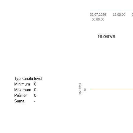
31.07.2026
12:00:00
00:00:00
rezerva
Typ kanálu
level
Minimum
0
rezerva
Maximum
0
0
Průměr
0
Suma
-