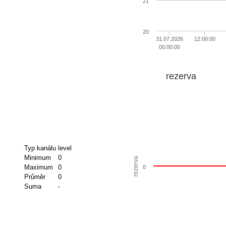
21
20
31.07.2026
12:00:00
00:00:00
rezerva
Typ kanálu
level
Minimum
0
rezerva
Maximum
0
0
Průměr
0
Suma
-