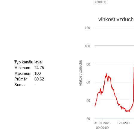
00:00:00
vlhkost vzduch
120
100
vlhkost vzduchu
Typ kanálu
level
80
Minimum
24.75
Maximum
100
Průměr
60.62
60
Suma
-
40
20
31.07.2026
12:00:00
00:00:00