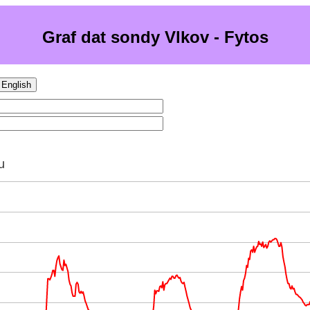
Graf dat sondy Vlkov - Fytos
English
u