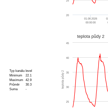
25
20
01.08.2026
0
00:00:00
teplota půdy 2
45
40
Typ kanálu
level
teplota půdy 2
35
Minimum
22.1
Maximum
42.9
Průměr
30.3
30
Suma
-
25