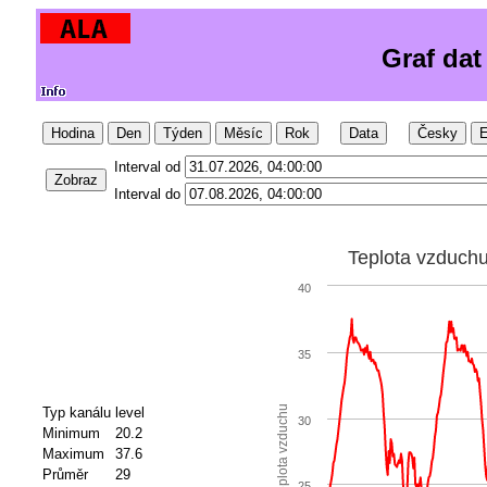
Graf dat
Hodina
Den
Týden
Měsíc
Rok
Data
Česky
E
Interval od
Zobraz
Interval do
Teplota vzduch
40
35
Teplota vzduchu
Typ kanálu
level
30
Minimum
20.2
Maximum
37.6
Průměr
29
25