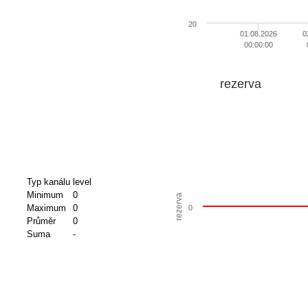
20
01.08.2026
0
00:00:00
rezerva
Typ kanálu
level
Minimum
0
rezerva
Maximum
0
0
Průměr
0
Suma
-