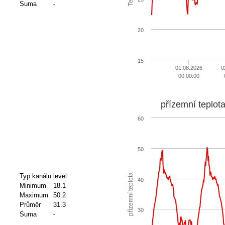
Suma
-
20
15
01.08.2026
0
00:00:00
přízemní teplot
60
50
přízemní teplota
Typ kanálu
level
40
Minimum
18.1
Maximum
50.2
Průměr
31.3
30
Suma
-