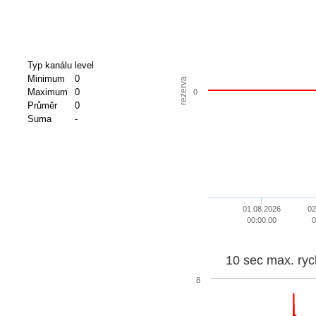
Typ kanálu
level
Minimum
0
rezerva
Maximum
0
0
Průměr
0
Suma
-
01.08.2026
02
00:00:00
0
10 sec max. ryc
8