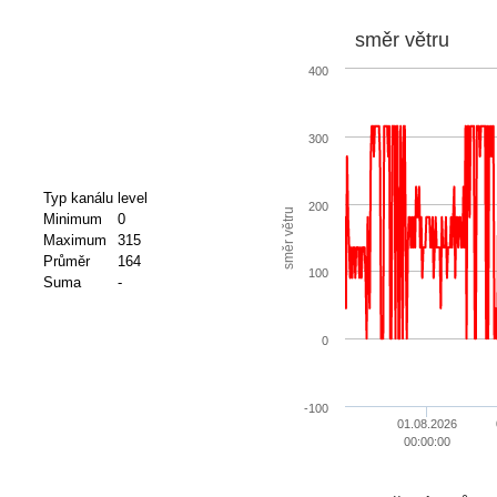
směr větru
400
300
Typ kanálu
level
200
směr větru
Minimum
0
Maximum
315
Průměr
164
100
Suma
-
0
-100
01.08.2026
00:00:00