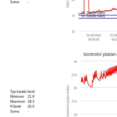
Suma
-
15: Zalejte habry
14: Zalejte habry
15
10
01.08.2026
02.0
00:00:00
00:
kontrolní platan
30
27.5
kontrolní platan-habry
25
Typ kanálu
level
Minimum
21.9
Maximum
29.3
22.5
Průměr
25.5
Suma
-
20