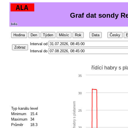
Graf dat sondy R
Hodina
Den
Týden
Měsíc
Rok
Data
Česky
E
Interval od
Zobraz
Interval do
řídící habry s p
35
30
řídící habry s platanem
Typ kanálu
level
25
Minimum
15.4
Maximum
34
Průměr
18.3
20