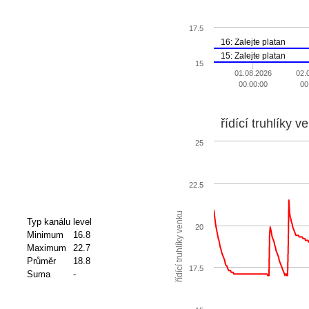
17.5
16: Zalejte platan
15: Zalejte platan
15
01.08.2026
02.
00:00:00
00
řídící truhlíky v
25
22.5
řídící truhlíky venku
Typ kanálu
level
20
Minimum
16.8
Maximum
22.7
Průměr
18.8
17.5
Suma
-