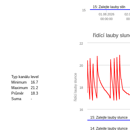
15: Zalejte lauby stín
15
01.08.2026
02.
00:00:00
00
řídící lauby slu
22
20
řídící lauby slunce
Typ kanálu
level
Minimum
16.7
Maximum
21.2
18
Průměr
18.3
Suma
-
16
15: Zalejte lauby slunce
14: Zalejte lauby slunce