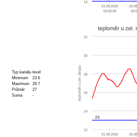
14
01.08.2026
02.0
00:00:00
00:
teploměr u zel. 
32
30
teploměr u zel. stropu
Typ kanálu
level
28
Minimum
23.6
Maximum
29.7
Průměr
27
26
Suma
-
24
23:
22
01.08.2026
02.0