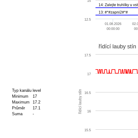
15
14: Zalejte truhlíky u v
13: #*#zapni2#*#
12.5
01.08.2026
02.
00:00:00
00
řídící lauby stín
17.5
17
Typ kanálu
level
řídící lauby stín
16.5
Minimum
17
Maximum
17.2
Průměr
17.1
16
Suma
-
15.5