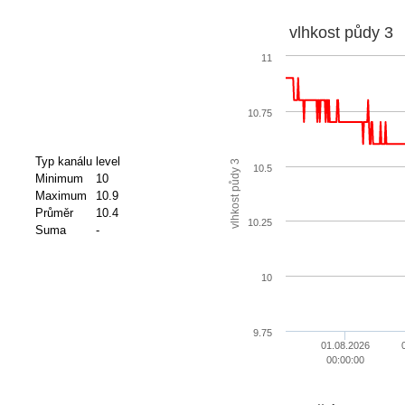
vlhkost půdy 3
11
10.75
Typ kanálu
level
vlhkost půdy 3
10.5
Minimum
10
Maximum
10.9
Průměr
10.4
10.25
Suma
-
10
9.75
01.08.2026
00:00:00