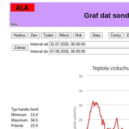
Graf dat sond
Hodina
Den
Týden
Měsíc
Rok
Data
Česky
E
Interval od
Zobraz
Interval do
Teplota vzduch
40
35
30
Teplota vzduchu
Typ kanálu
level
Minimum
13.4
Maximum
34.5
25
Průměr
23.5