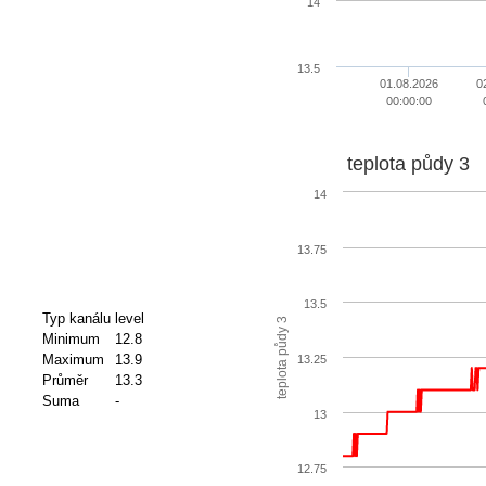
14
13.5
01.08.2026
0
00:00:00
teplota půdy 3
14
13.75
13.5
Typ kanálu
level
teplota půdy 3
Minimum
12.8
Maximum
13.9
13.25
Průměr
13.3
Suma
-
13
12.75