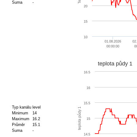
Suma
-
20
15
10
01.08.2026
02
00:00:00
0
teplota půdy 1
16.5
16
15.5
Typ kanálu
level
teplota půdy 1
Minimum
14
Maximum
16.2
15
Průměr
15.1
Suma
-
14.5