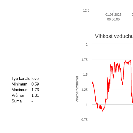
12.5
01.08.2026
00:00:00
Vlhkost vzduch
2
1.75
1.5
Vlhkost vzduchu
Typ kanálu
level
Minimum
0.59
Maximum
1.73
1.25
Průměr
1.31
Suma
-
1
0.75