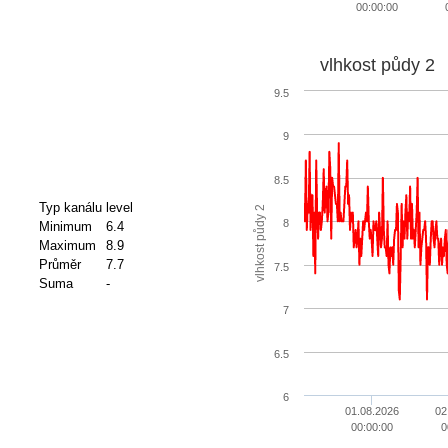
00:00:00
vlhkost půdy 2
9.5
9
8.5
Typ kanálu
level
vlhkost půdy 2
8
Minimum
6.4
Maximum
8.9
Průměr
7.7
7.5
Suma
-
7
6.5
6
01.08.2026
02
00:00:00
0