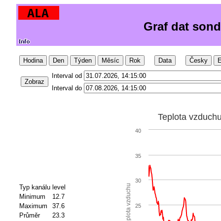
Graf dat sond
Hodina
Den
Týden
Měsíc
Rok
Data
Česky
E
Interval od
Zobraz
Interval do
Teplota vzduch
40
35
30
Teplota vzduchu
Typ kanálu
level
Minimum
12.7
Maximum
37.6
25
Průměr
23.3