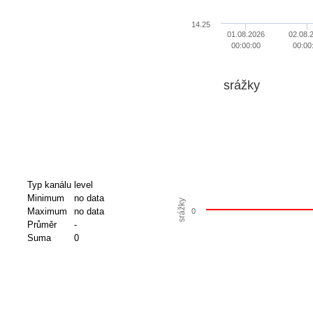
14.25
01.08.2026
02.08.
00:00:00
00:00
srážky
Typ kanálu
level
Minimum
no data
srážky
Maximum
no data
0
Průměr
-
Suma
0