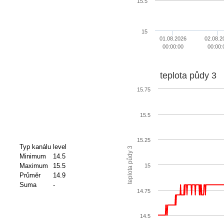
15.5
15
01.08.2026
02.08.2
00:00:00
00:00:
teplota půdy 3
15.75
15.5
15.25
Typ kanálu
level
teplota půdy 3
Minimum
14.5
Maximum
15.5
15
Průměr
14.9
Suma
-
14.75
14.5