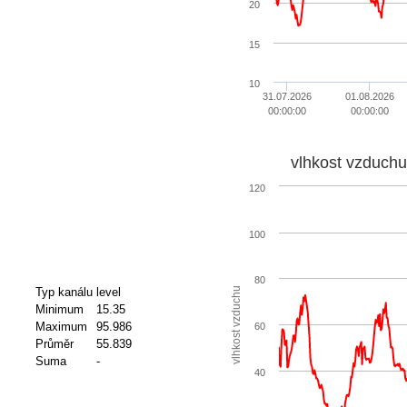
20
15
10
31.07.2026
01.08.2026
00:00:00
00:00:00
vlhkost vzduchu
120
100
80
vlhkost vzduchu
Typ kanálu
level
Minimum
15.35
Maximum
95.986
60
Průměr
55.839
Suma
-
40