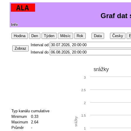
Graf dat
Hodina
Den
Týden
Měsíc
Rok
Data
Česky
E
Interval od
Zobraz
Interval do
srážky
3
2.5
2
Typ kanálu
cumulative
1.5
Minimum
0.33
srážky
Maximum
2.64
Průměr
-
1