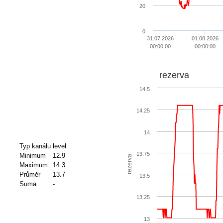
20
0
31.07.2026
01.08.2026
00:00:00
00:00:00
rezerva
14.5
14.25
14
Typ kanálu
level
13.75
Minimum
12.9
rezerva
Maximum
14.3
Průměr
13.7
13.5
Suma
-
13.25
13