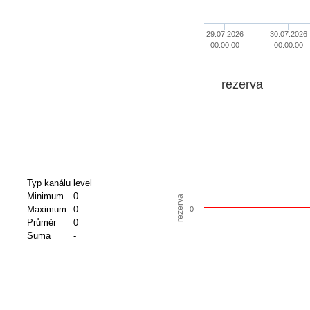
29.07.2026
30.07.2026
00:00:00
00:00:00
rezerva
Typ kanálu
level
Minimum
0
rezerva
Maximum
0
0
Průměr
0
Suma
-