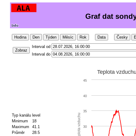
Graf dat sond
Hodina
Den
Týden
Měsíc
Rok
Data
Česky
E
Interval od
Zobraz
Interval do
Teplota vzduch
45
40
35
Teplota vzduchu
Typ kanálu
level
Minimum
18
Maximum
41.1
30
Průměr
28.5