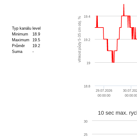
19.4
vlhkost půdy 5-35 cm obj. %
Typ kanálu
level
Minimum
18.9
Maximum
19.5
19.2
Průměr
19.2
Suma
-
19
18.8
29.07.2026
30.07.20
00:00:00
00:00:0
10 sec max. ryc
30
25