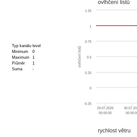
ovlhčení listů
1.25
1
0.75
Typ kanálu
level
ovlhčení listů
Minimum
0
Maximum
1
0.5
Průměr
1
Suma
-
0.25
0
-0.25
29.07.2026
30.07.20
00:00:00
00:00:0
rychlost větru