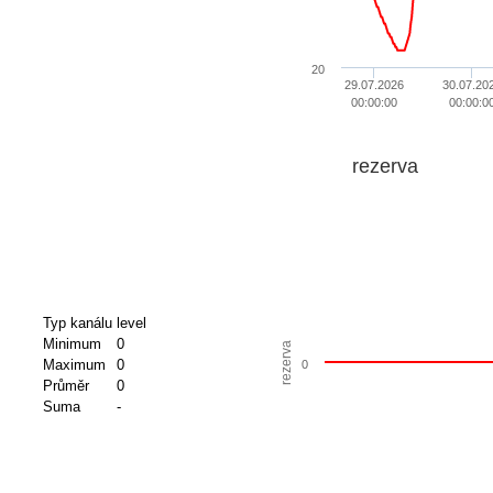
20
29.07.2026
30.07.20
00:00:00
00:00:0
rezerva
Typ kanálu
level
Minimum
0
rezerva
Maximum
0
0
Průměr
0
Suma
-