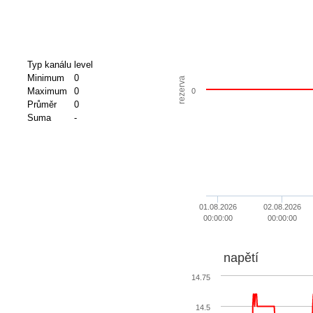
Typ kanálu
level
Minimum
0
rezerva
Maximum
0
0
Průměr
0
Suma
-
01.08.2026
02.08.2026
00:00:00
00:00:00
napětí
14.75
14.5