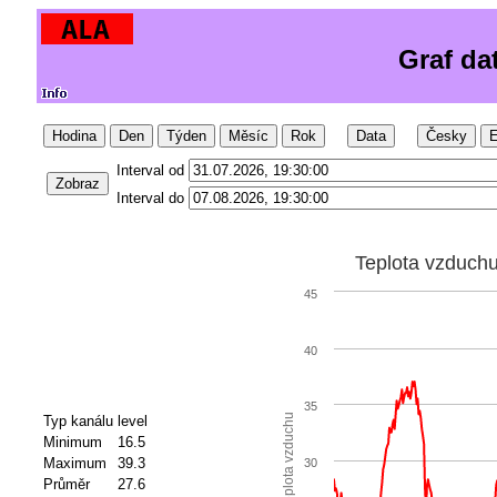
Graf da
Hodina
Den
Týden
Měsíc
Rok
Data
Česky
E
Interval od
Zobraz
Interval do
Teplota vzduch
45
40
35
Teplota vzduchu
Typ kanálu
level
Minimum
16.5
Maximum
39.3
30
Průměr
27.6