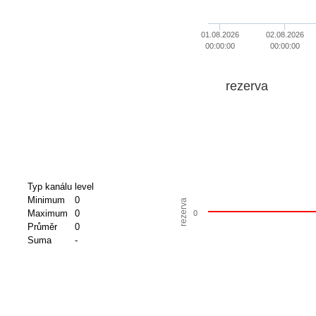
01.08.2026
02.08.2026
00:00:00
00:00:00
rezerva
Typ kanálu
level
Minimum
0
rezerva
Maximum
0
0
Průměr
0
Suma
-