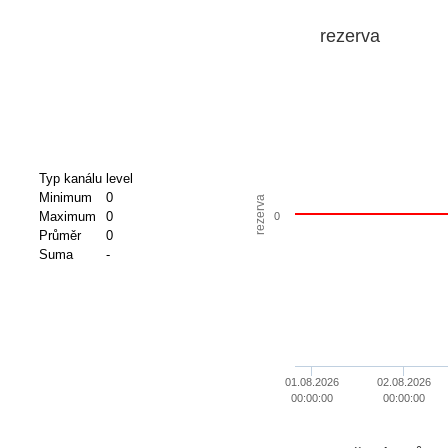
rezerva
Typ kanálu
level
Minimum
0
rezerva
Maximum
0
0
Průměr
0
Suma
-
01.08.2026
02.08.2026
00:00:00
00:00:00