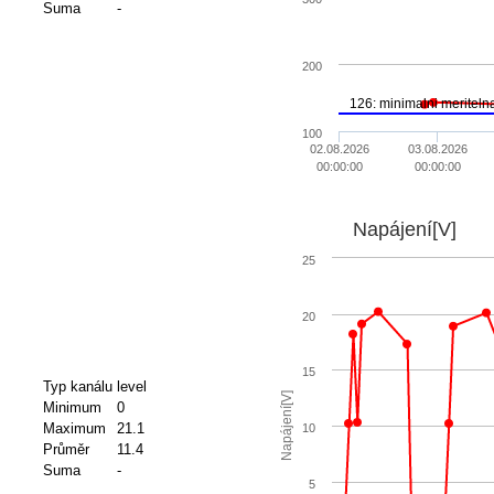
Suma
-
200
126: minimalni meriteln
100
02.08.2026
03.08.2026
00:00:00
00:00:00
Napájení[V]
25
20
15
Typ kanálu
level
Napájení[V]
Minimum
0
Maximum
21.1
10
Průměr
11.4
Suma
-
5