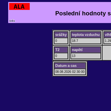
Poslední hodnoty 
srážky
teplota vzduchu
vlh
0
18.7
1.2
T2
napětí
0
13
Datum a cas
08.08.2026 02:30:00