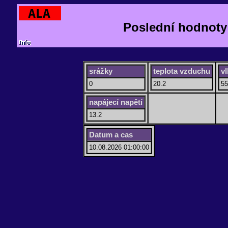
Poslední hodnoty
srážky
teplota vzduchu
v
0
20.2
55
napájecí napětí
13.2
Datum a cas
10.08.2026 01:00:00