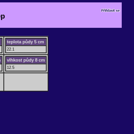
ep
teplota půdy 5 cm
22.1
m
vlhkost půdy 8 cm
12.5