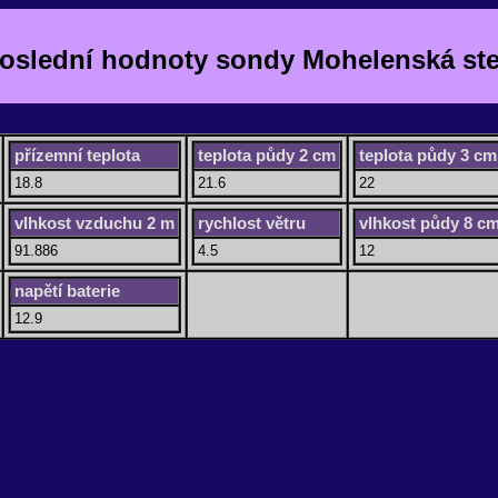
oslední hodnoty sondy Mohelenská st
přízemní teplota
teplota půdy 2 cm
teplota půdy 3 cm
18.8
21.6
22
vlhkost vzduchu 2 m
rychlost větru
vlhkost půdy 8 c
91.886
4.5
12
napětí baterie
12.9