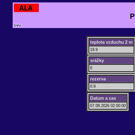
P
teplota vzduchu 2 m
19.9
srážky
0
rezerva
0.9
Datum a cas
07.08.2026 02:00:00