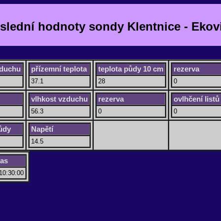
slední hodnoty sondy Klentnice - Ekov
zduchu
přízemní teplota
teplota půdy 10 cm
rezerva
37.1
28
0
vlhkost vzduchu
rezerva
ovlhčení listů
56.3
0
0
ůdy
Napětí
14.5
cas
10:30:00