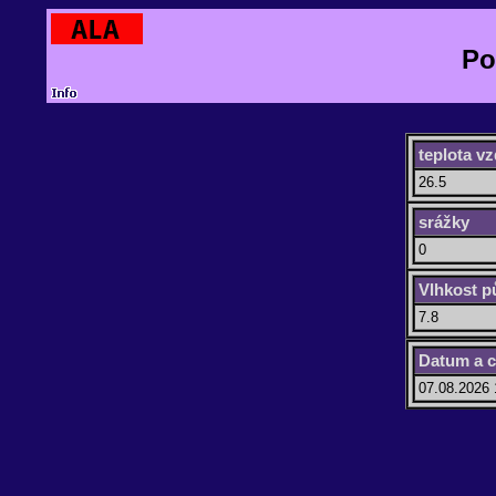
Po
teplota v
26.5
srážky
0
Vlhkost p
7.8
Datum a 
07.08.2026 