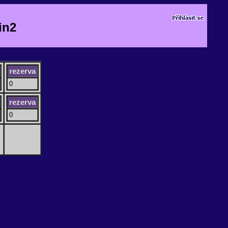
in2
rezerva
0
rezerva
0