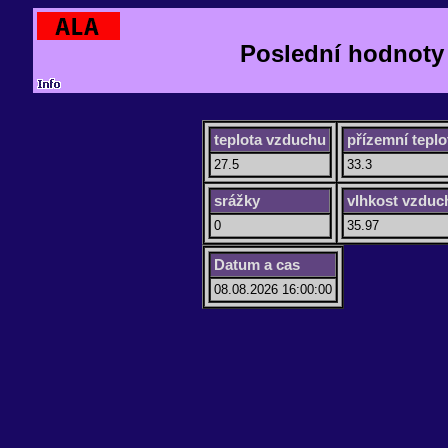
Poslední hodnoty
teplota vzduchu
přízemní teplo
27.5
33.3
srážky
vlhkost vzduc
0
35.97
Datum a cas
08.08.2026 16:00:00