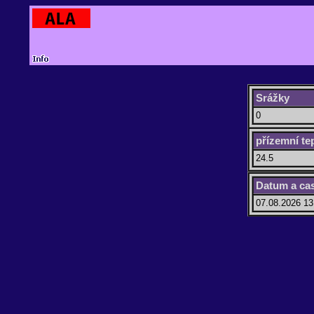
Srážky
0
přízemní te
24.5
Datum a ca
07.08.2026 13