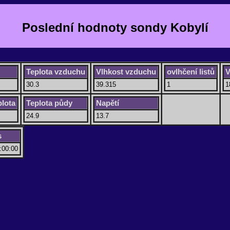
Poslední hodnoty sondy Kobylí
Teplota vzduchu
Vlhkost vzduchu
ovlhčení listů
V
30.3
39.315
1
1
plota
Teplota půdy
Napětí
24.9
13.7
s
:00:00