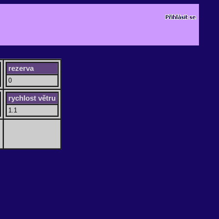
rezerva
0
rychlost větru
1.1