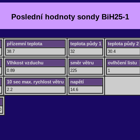
Poslední hodnoty sondy BiH25-1
u
přízemní teplota
teplota půdy 1
teplota půdy 2
38.7
32
30.4
Vlhkost vzduchu
směr větru
ovlhčení listu
0.89
225
1
10 sec max. rychlost větru
napětí
2.2
14.6
0