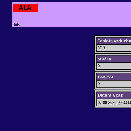
Teplota vzduch
37.3
srážky
0
rezerva
0
Datum a cas
07.08.2026 09:00:0