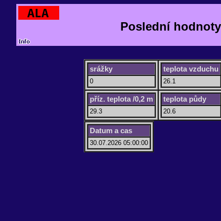
Poslední hodnoty
srážky
teplota vzduchu
0
26.1
příz. teplota /0,2 m
teplota půdy
29.3
20.6
Datum a cas
30.07.2026 05:00:00