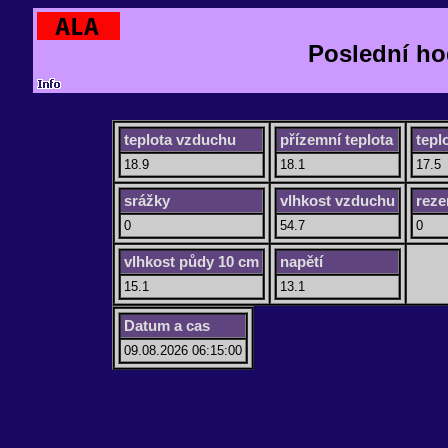
Poslední ho
teplota vzduchu
přízemní teplota
tepl
18.9
18.1
17.5
srážky
vlhkost vzduchu
reze
0
54.7
0
vlhkost půdy 10 cm
napětí
15.1
13.1
Datum a cas
09.08.2026 06:15:00