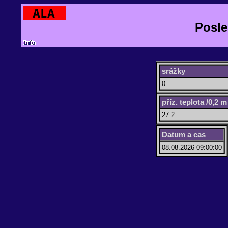
Posle
srážky
0
příz. teplota /0,2 m
27.2
Datum a cas
08.08.2026 09:00:00