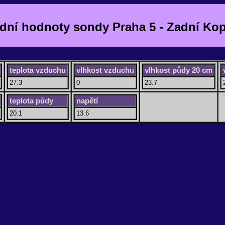
dní hodnoty sondy Praha 5 - Zadní Ko
teplota vzduchu
vlhkost vzduchu
vlhkost půdy 20 cm
27.3
0
23.7
teplota půdy
napětí
20.1
13.6