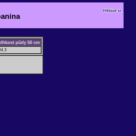
panina
vlhkost půdy 50 cm
24.3