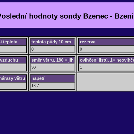
Poslední hodnoty sondy Bzenec - Bzeni
í teplota
teplota půdy 10 cm
rezerva
0
0
 vzduchu
směr větru, 180 = jih
ovlhčení listů, 1= neovlh
90
1
 nárazy větru
napětí
13.7