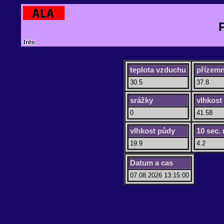
teplota vzduchu
přízemn
30.5
37.8
srážky
vlhkost
0
41.58
vlhkost půdy
10 sec.
19.9
4.2
Datum a cas
07.08.2026 13:15:00