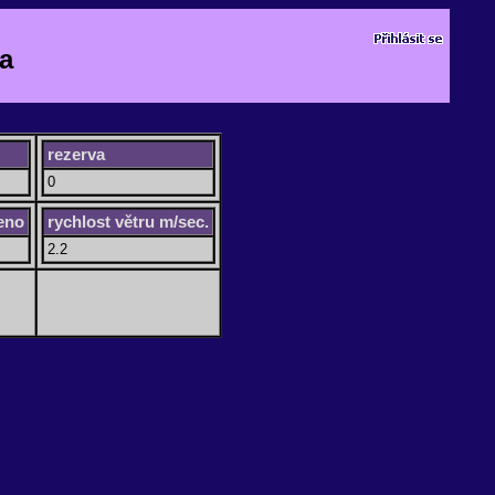
a
rezerva
0
čeno
rychlost větru m/sec.
2.2