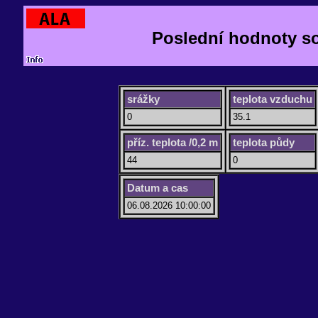
Poslední hodnoty s
srážky
teplota vzduchu
0
35.1
příz. teplota /0,2 m
teplota půdy
44
0
Datum a cas
06.08.2026 10:00:00