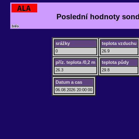
Poslední hodnoty sond
srážky
teplota vzduchu
0
26.9
příz. teplota /0,2 m
teplota půdy
26.3
29.8
Datum a cas
06.08.2026 20:00:00