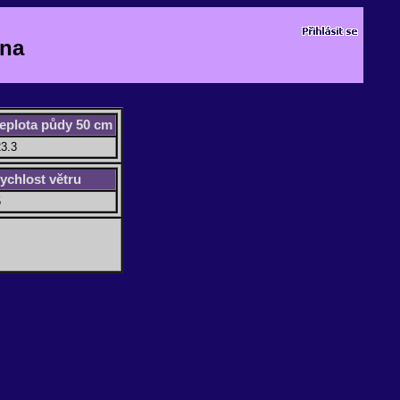
ona
teplota půdy 50 cm
3.3
rychlost větru
5