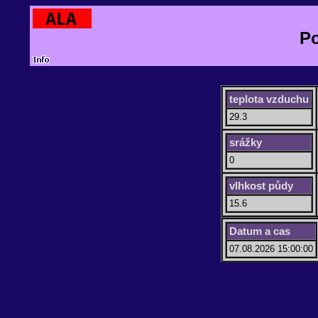
Po
teplota vzduchu
29.3
srážky
0
vlhkost půdy
15.6
Datum a cas
07.08.2026 15:00:00