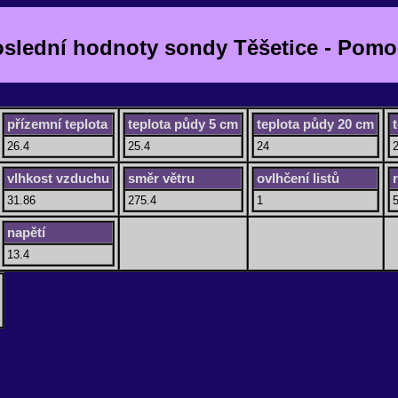
slední hodnoty sondy Těšetice - Pom
přízemní teplota
teplota půdy 5 cm
teplota půdy 20 cm
26.4
25.4
24
2
vlhkost vzduchu
směr větru
ovlhčení listů
31.86
275.4
1
napětí
13.4