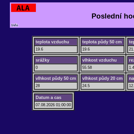
Poslední ho
teplota vzduchu
teplota půdy 50 cm
te
19.6
19.6
21
srážky
vlhkost vzduchu
re
0
55.58
1.
vlhkost půdy 50 cm
vlhkost půdy 20 cm
na
28
24.5
12
Datum a cas
07.08.2026 01:00:00