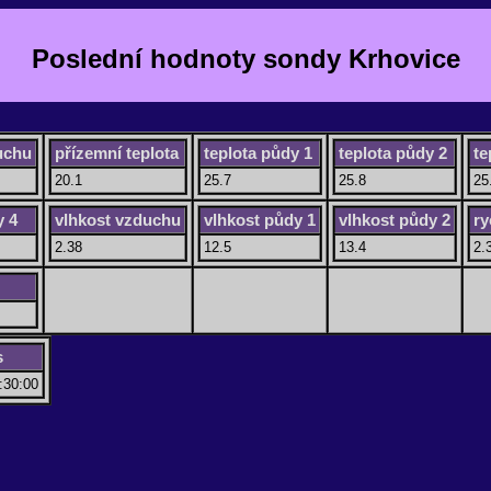
Poslední hodnoty sondy Krhovice
uchu
přízemní teplota
teplota půdy 1
teplota půdy 2
te
20.1
25.7
25.8
25
y 4
vlhkost vzduchu
vlhkost půdy 1
vlhkost půdy 2
ry
2.38
12.5
13.4
2.
s
:30:00