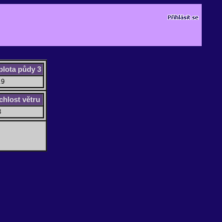
plota půdy 3
.9
chlost větru
3