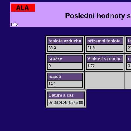
Poslední hodnoty s
teplota vzduchu
přízemní teplota
t
33.9
31.8
2
srážky
Vlhkost vzduchu
r
0
1.72
0
napětí
14.1
Datum a cas
07.08.2026 15:45:00