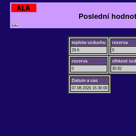
Poslední hodnot
teplota vzduchu
rezerva
29.6
0
rezerva
vlhkost vz
0
30.82
Datum a cas
07.08.2026 15:30:00