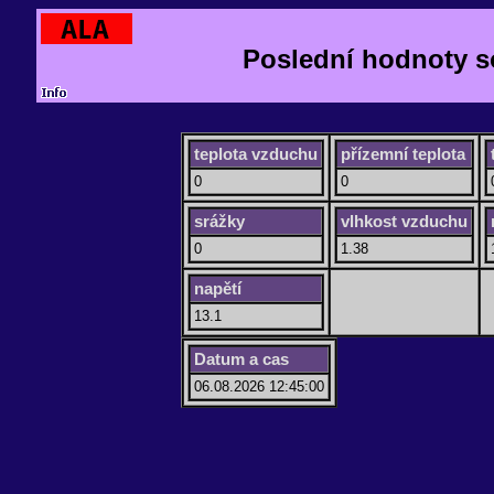
Poslední hodnoty s
teplota vzduchu
přízemní teplota
0
0
srážky
vlhkost vzduchu
0
1.38
napětí
13.1
Datum a cas
06.08.2026 12:45:00