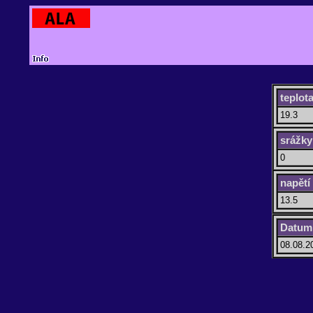
teplot
19.3
srážky
0
napětí
13.5
Datum 
08.08.2