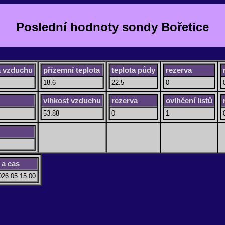
Poslední hodnoty sondy Bořetice
a vzduchu
přízemní teplota
teplota půdy
rezerva
18.6
22.5
0
vlhkost vzduchu
rezerva
ovlhčení listů
53.88
0
1
a cas
026 05:15:00