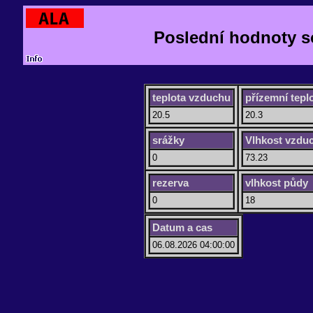
Poslední hodnoty s
teplota vzduchu
přízemní tepl
20.5
20.3
srážky
Vlhkost vzdu
0
73.23
rezerva
vlhkost půdy
0
18
Datum a cas
06.08.2026 04:00:00