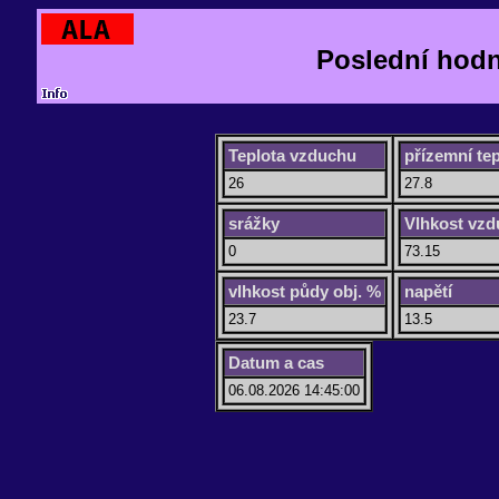
Poslední hod
Teplota vzduchu
přízemní tep
26
27.8
srážky
Vlhkost vz
0
73.15
vlhkost půdy obj. %
napětí
23.7
13.5
Datum a cas
06.08.2026 14:45:00