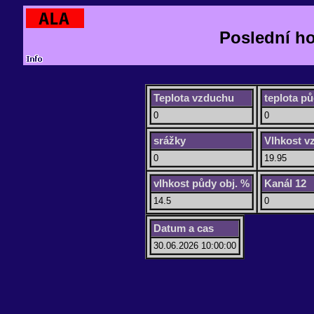
Poslední h
Teplota vzduchu
teplota p
0
0
srážky
Vlhkost v
0
19.95
vlhkost půdy obj. %
Kanál 12
14.5
0
Datum a cas
30.06.2026 10:00:00