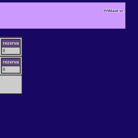
rezerva
0
rezerva
0