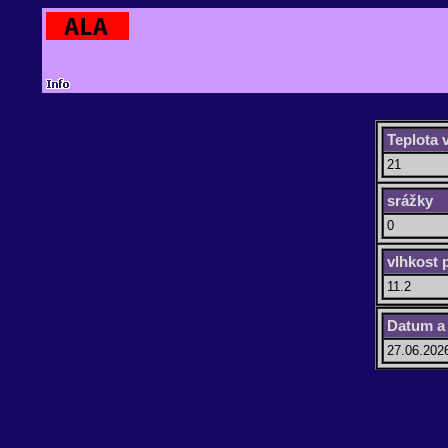
Teplota
21
srážky
0
vlhkost 
11.2
Datum a
27.06.202