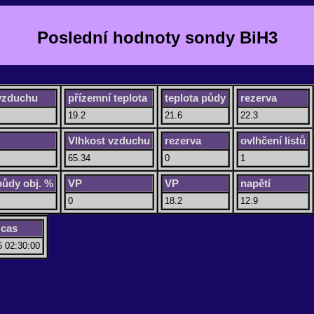
Poslední hodnoty sondy BiH3
 vzduchu
přízemní teplota
teplota půdy
rezerva
19.2
21.6
22.3
Vlhkost vzduchu
rezerva
ovlhčení listů
65.34
0
1
půdy obj. %
VP
VP
napětí
0
18.2
12.9
 cas
6 02:30:00