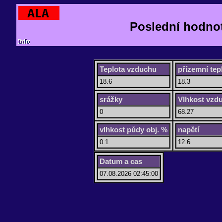
Poslední hodno
Teplota vzduchu
přízemní tep
18.6
18.3
srážky
Vlhkost vzd
0
68.27
vlhkost půdy obj. %
napětí
0.1
12.6
Datum a cas
07.08.2026 02:45:00