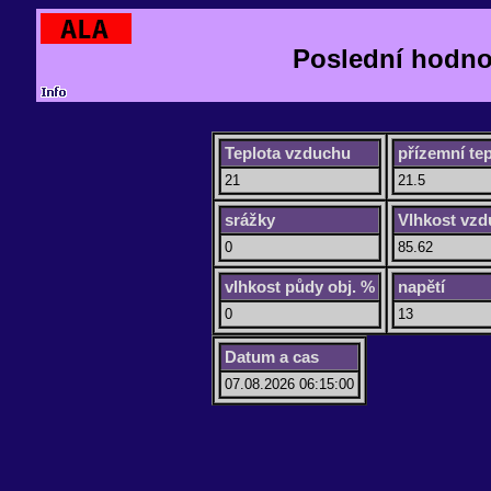
Poslední hodno
Teplota vzduchu
přízemní tep
21
21.5
srážky
Vlhkost vz
0
85.62
vlhkost půdy obj. %
napětí
0
13
Datum a cas
07.08.2026 06:15:00