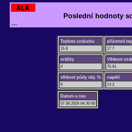
Poslední hodnoty so
Teplota vzduchu
přízemní tep
15.8
17.7
srážky
Vlhkost vz
0
75.91
vlhkost půdy obj. %
napětí
0
13.2
Datum a cas
07.08.2026 04:30:00