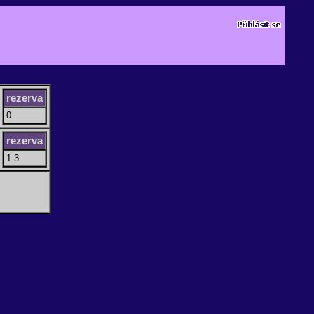
rezerva
0
rezerva
1.3