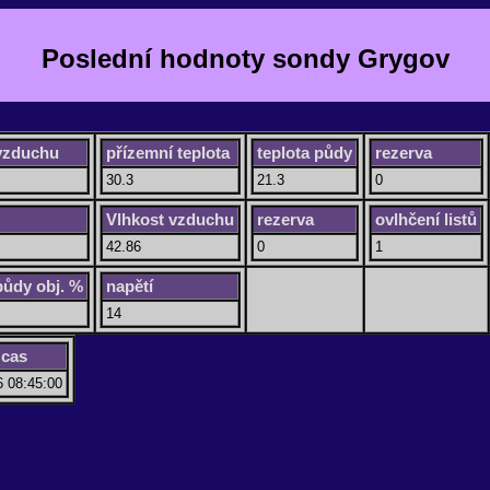
Poslední hodnoty sondy Grygov
 vzduchu
přízemní teplota
teplota půdy
rezerva
30.3
21.3
0
Vlhkost vzduchu
rezerva
ovlhčení listů
42.86
0
1
půdy obj. %
napětí
14
 cas
6 08:45:00