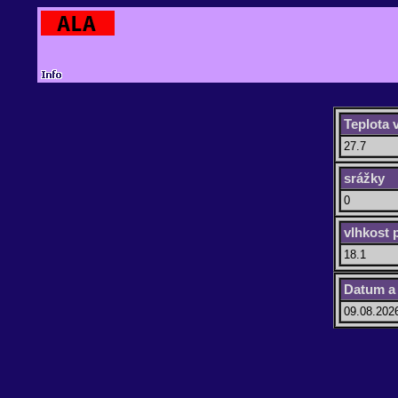
Teplota
27.7
srážky
0
vlhkost 
18.1
Datum a
09.08.202