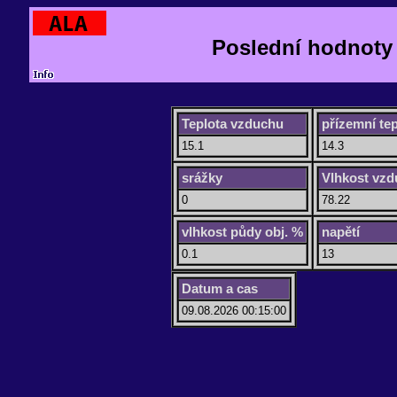
Poslední hodnoty 
Teplota vzduchu
přízemní tep
15.1
14.3
srážky
Vlhkost vz
0
78.22
vlhkost půdy obj. %
napětí
0.1
13
Datum a cas
09.08.2026 00:15:00