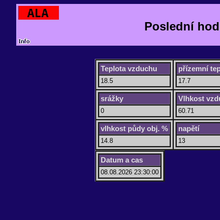
Poslední hod
Teplota vzduchu
přízemní tep
18.5
17.7
srážky
Vlhkost vz
0
60.71
vlhkost půdy obj. %
napětí
14.8
13
Datum a cas
08.08.2026 23:30:00