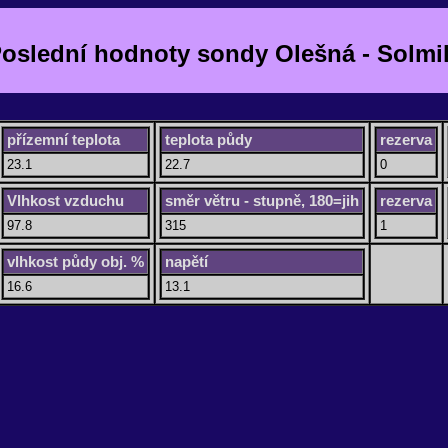
oslední hodnoty sondy Olešná - Solmi
přízemní teplota
teplota půdy
rezerva
23.1
22.7
0
Vlhkost vzduchu
směr větru - stupně, 180=jih
rezerva
97.8
315
1
vlhkost půdy obj. %
napětí
16.6
13.1