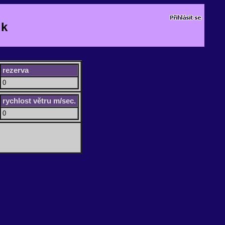
lk
rezerva
0
rychlost větru m/sec.
0