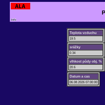
P
Teplota vzduchu
19.5
srážky
0.34
vlhkost půdy obj. %
20.6
Datum a cas
06.08.2026 07:00:00