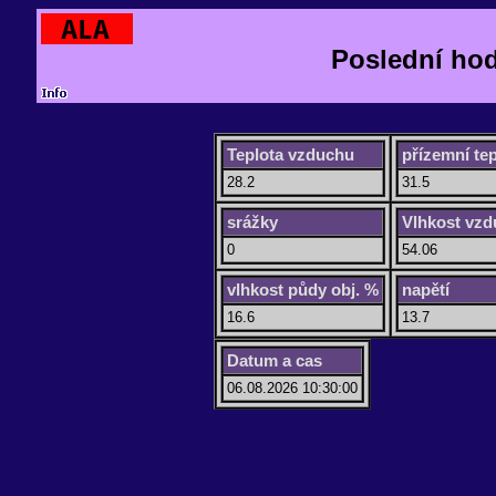
Poslední ho
Teplota vzduchu
přízemní tep
28.2
31.5
srážky
Vlhkost vz
0
54.06
vlhkost půdy obj. %
napětí
16.6
13.7
Datum a cas
06.08.2026 10:30:00