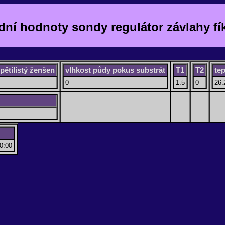
dní hodnoty sondy regulátor závlahy fí
pětilistý ženšen
vlhkost půdy pokus substrát
T1
T2
te
0
1.5
0
26.
0:00