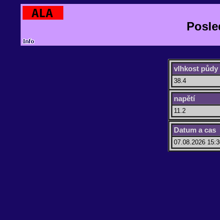
Posle
vlhkost půdy 
38.4
napětí
11.2
Datum a cas
07.08.2026 15:3