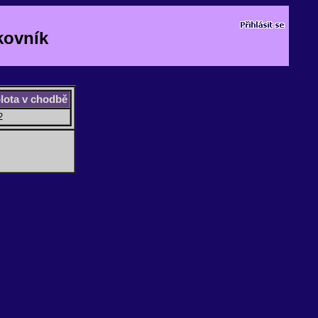
kovník
plota v chodbě
2