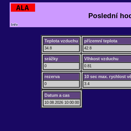
Poslední ho
Teplota vzduchu
přízemní teplota
34.8
42.8
srážky
Vlhkost vzduchu
0
0.81
rezerva
10 sec max. rychlost v
0
3.4
Datum a cas
10.08.2026 10:00:00