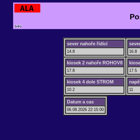
Po
sever nahoře řídící
seve
14.8
16.8
kiosek 2 nahoře ROHOV8
kios
17.8
17.5
kiosek 4 dole STROM
napě
10.2
11
Datum a cas
06.08.2026 22:15:00