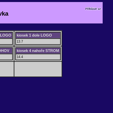
vka
e LOGO
kiosek 1 dole LOGO
13.7
ROHOV
kiosek 4 nahoře STROM
14.4