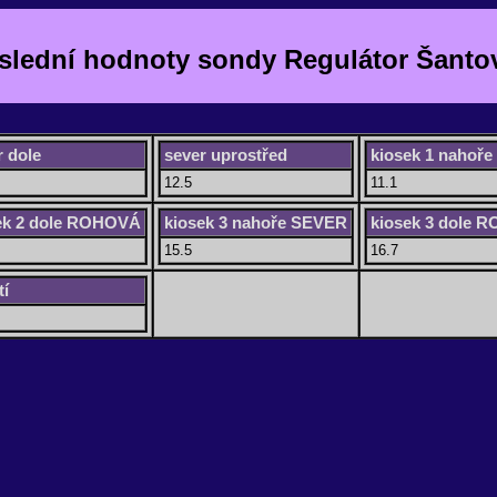
slední hodnoty sondy Regulátor Šanto
r dole
sever uprostřed
kiosek 1 nahoř
12.5
11.1
ek 2 dole ROHOVÁ
kiosek 3 nahoře SEVER
kiosek 3 dole 
15.5
16.7
tí