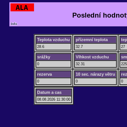
Poslední hodnot
Teplota vzduchu
přízemní teplota
te
28.6
32.7
27
srážky
Vlhkost vzduchu
smě
0
32.31
225
rezerva
10 sec. nárazy větru
re
0
0
0
Datum a cas
08.08.2026 11:30:00